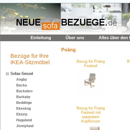
Einleitung
Űber uns
Alles über den 
Poäng
Bezüge für Ihre
IKEA-Sitzmöbel
Bezug für Poäng
B
Fauteuil
Sofas-Sessel
Angby
Backa
Backabro
Barkaby
Beddinge
Bezug für Poang
Ekeskog
Fauteuil mit
Ektorp
separatem
Hagalund
Kopfkissen
Jennylund