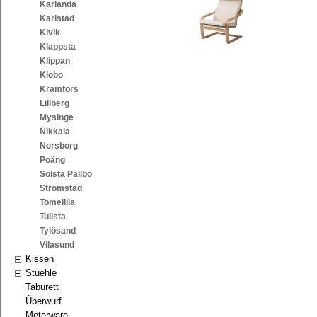
Karlanda
Karlstad
Kivik
Klappsta
Klippan
Klobo
Kramfors
Lillberg
Mysinge
Nikkala
Norsborg
Poäng
Solsta Pallbo
Strömstad
Tomelilla
Tullsta
Tylösand
Vilasund
Kissen
Stuehle
Taburett
Űberwurf
Meterware