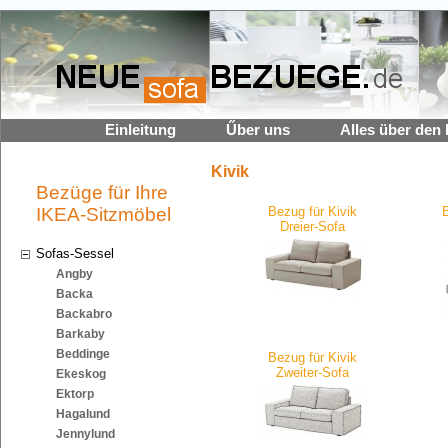
Einleitung
Űber uns
Alles über den 
Kivik
Bezüge für Ihre
IKEA-Sitzmöbel
Bezug für Kivik
Dreier-Sofa
Sofas-Sessel
Angby
Backa
Backabro
Barkaby
Beddinge
Bezug für Kivik
Zweiter-Sofa
Ekeskog
Ektorp
Hagalund
Jennylund