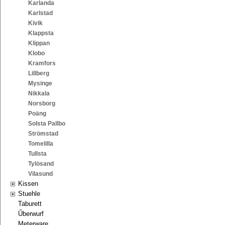
Karlanda
Karlstad
Kivik
Klappsta
Klippan
Klobo
Kramfors
Lillberg
Mysinge
Nikkala
Norsborg
Poäng
Solsta Pallbo
Strömstad
Tomelilla
Tullsta
Tylösand
Vilasund
Kissen
Stuehle
Taburett
Űberwurf
Meterware